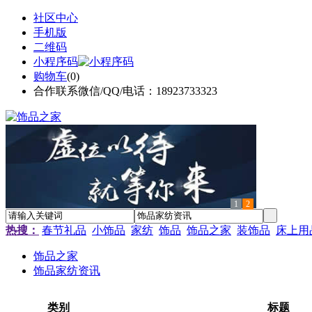
社区中心
手机版
二维码
小程序码
购物车
(
0
)
合作联系微信/QQ/电话：18923733323
1
2
热搜：
春节礼品
小饰品
家纺
饰品
饰品之家
装饰品
床上用
饰品之家
饰品家纺资讯
类别
标题