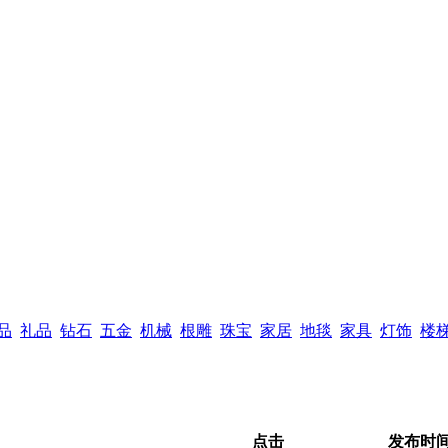
品
礼品
钻石
五金
机械
根雕
珠宝
家居
地毯
家具
灯饰
楼
点击
发布时