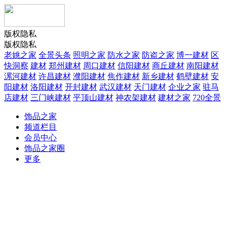
版权隐私
版权隐私
老姚之家
全景头条
照明之家
防水之家
防盗之家
博一建材
区
快洞察
建材
郑州建材
周口建材
信阳建材
商丘建材
南阳建材
漯河建材
许昌建材
濮阳建材
焦作建材
新乡建材
鹤壁建材
安
阳建材
洛阳建材
开封建材
武汉建材
天门建材
企业之家
驻马
店建材
三门峡建材
平顶山建材
神农架建材
建材之家
720全景
饰品之家
频道栏目
会员中心
饰品之家圈
更多