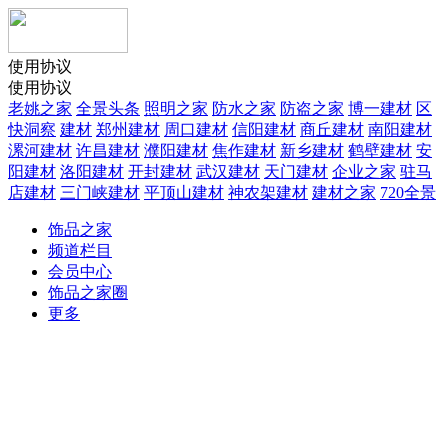
使用协议
使用协议
老姚之家
全景头条
照明之家
防水之家
防盗之家
博一建材
区
快洞察
建材
郑州建材
周口建材
信阳建材
商丘建材
南阳建材
漯河建材
许昌建材
濮阳建材
焦作建材
新乡建材
鹤壁建材
安
阳建材
洛阳建材
开封建材
武汉建材
天门建材
企业之家
驻马
店建材
三门峡建材
平顶山建材
神农架建材
建材之家
720全景
饰品之家
频道栏目
会员中心
饰品之家圈
更多