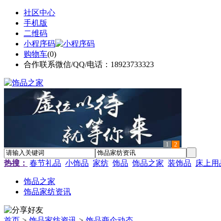
社区中心
手机版
二维码
小程序码
购物车
(
0
)
合作联系微信/QQ/电话：18923733323
1
2
热搜：
春节礼品
小饰品
家纺
饰品
饰品之家
装饰品
床上用
饰品之家
饰品家纺资讯
首页
>
饰品家纺资讯
>
饰品商企动态