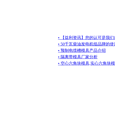
• 【益利资讯】您的认可是我
• 50千瓦柴油发电机组品牌的
• 预制电缆槽模具产品介绍
• 隔离带模具厂家分析
• 空心六角块模具,实心六角块