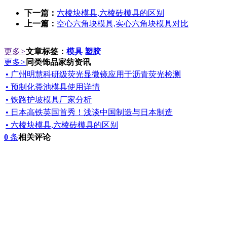
下一篇：
六棱块模具,六棱砖模具的区别
上一篇：
空心六角块模具,实心六角块模具对比
更多
>
文章标签：
模具
塑胶
更多
>
同类饰品家纺资讯
• 广州明慧科研级荧光显微镜应用于沥青荧光检测
• 预制化粪池模具使用详情
• 铁路护坡模具厂家分析
• 日本高铁英国首秀！浅谈中国制造与日本制造
• 六棱块模具,六棱砖模具的区别
0
条
相关评论