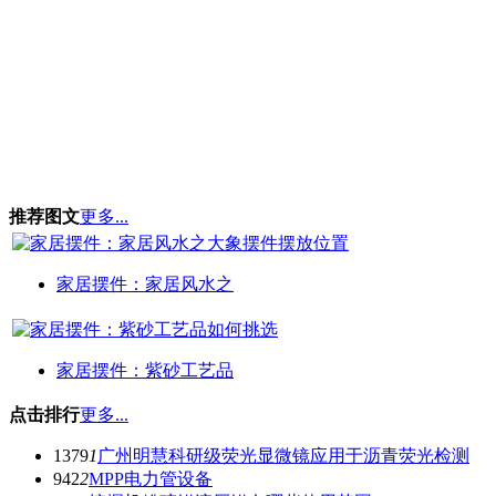
推荐图文
更多...
家居摆件：家居风水之
家居摆件：紫砂工艺品
点击排行
更多...
1379
1
广州明慧科研级荧光显微镜应用于沥青荧光检测
942
2
MPP电力管设备