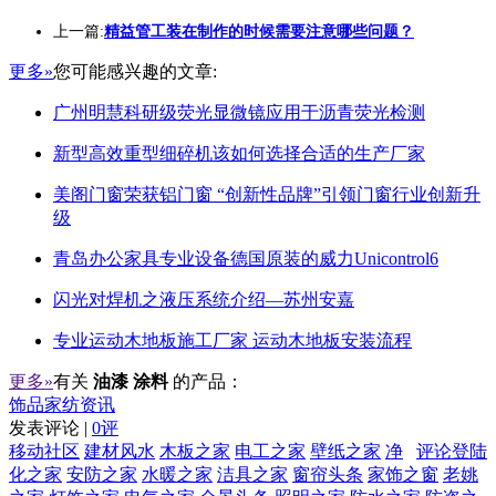
上一篇:
精益管工装在制作的时候需要注意哪些问题？
更多»
您可能感兴趣的文章:
广州明慧科研级荧光显微镜应用于沥青荧光检测
新型高效重型细碎机该如何选择合适的生产厂家
美阁门窗荣获铝门窗 “创新性品牌”引领门窗行业创新升
级
青岛办公家具专业设备德国原装的威力Unicontrol6
闪光对焊机之液压系统介绍—苏州安嘉
专业运动木地板施工厂家 运动木地板安装流程
更多»
有关
油漆 涂料
的产品：
饰品家纺资讯
发表评论 |
0评
移动社区
建材风水
木板之家
电工之家
壁纸之家
净
评论登陆
化之家
安防之家
水暖之家
洁具之家
窗帘头条
家饰之窗
老姚