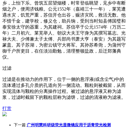
乡，上怡下乐。曾筑五层望烟楼，时常登临眺望，见乡中有断
烟之户，便周济钱粮。公元1552年（嘉靖三十一年），莱芜遭
遇水灾，饥荒严重，苏信开仓出谷，赈济灾民，救活无数。他
不惜千金，建学校，修义仓，助兵饷，受到当时知县傅国璧和
泰安徐太守的器重，为其建祠。苏信卒于公元1574年（万历二
年）二月初六。莱芜举人、朝议大夫王守身为其撰写墓志。光
禄大夫、少傅兼太子太傅、兵部尚书萧大亨（泰安）为其题写
篆盖。其子苏湖，为密云镇守大将军。其孙苏希尧，为蒲州守
御千户所吏目，在任淡泊勤勉，清理整顿盐政，后迁郑藩典
仪。
过滤
过滤是在推动力的作用下，位于一侧的悬浮液(或含尘气)中的
流体通过多孔介质的孔道向另一侧流动。颗粒则被截留，从而
实现流体与颗粒的分离操作过程。被过滤的悬浮液又称为滤
浆，过滤时截留下的颗粒层称为滤饼，过滤的清液称为滤液。
打赏
下一篇:
广州明慧科研级荧光显微镜应用于沥青荧光检测