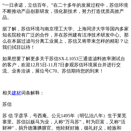
“一日承诺，立信百年。”在二十多年的发展过程中，苏信环境
不断推动产品创新研发，强化新技术，努力打造优质高效产
品。
据了解，苏信环境与南京理工大学、上海同济大学等国内多家
知名院校有广泛的合作，并在苏州建有洁净技术研发中心。那
么在本届过滤与分离工业展上，苏信又将带来怎样的精彩？让
我们拭目以待！
如果想要了解更多关于苏信SX-L1053三通道滤料效率测试台
的客户，欢迎12月5日-11月7日参观苏信环境展台并进行交
流、业务洽谈，展位号C70。苏信期待您的到来！
相关
建材
词条解释：
苏信
苏 信 字彦孚，号西庵。公元1495年（明弘治八年）生于莱芜
寨里。苏信以贩马为业，人称“万马苏”，时为巨富，又称“活
财神”，捐升德藩腆膳官。他轻财好施，循礼好义，睦族和