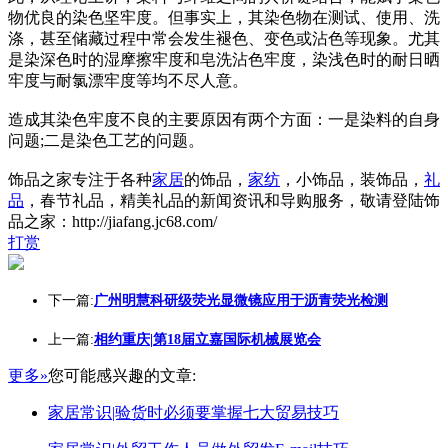
物优良的染色坚牢度。但事实上，其染色物在测试、使用、洗
涤，甚至储藏过程中常会发生褪色、变色或沾色等现象。尤其
是染深色时的湿摩擦牢度和皂洗沾色牢度，染浅色时的耐日晒
牢度与耐氯漂牢度等均不尽人意。
造成其染色牢度不良的主要原因有两个方面：一是染料的自身
问题;二是染色工艺的问题。
饰品之家专注于各种
家居
的饰品，
家纺
，小饰品，装饰品，
礼
品
，春节礼品，精美礼品的新闻资讯和导购服务，敬请登陆饰
品之家：http://jiafang.jc68.com/
打赏
下一篇:
广州明慧科研级荧光显微镜应用于沥青荧光检测
上一篇:
相约重庆|第18届立嘉国际机械展览会
更多»
您可能感兴趣的文章:
家居常识|验货时必须要掌握七大贸易技巧