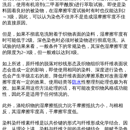
洗后，使用有机溶剂(二甲基甲酰胺)进行萃取试验。即使是染
料固着良好的被染物，在湿摩擦牢度试验时有时也仅能达到2
～3级，因此，可以认为染色不佳并不是造成湿摩擦牢度不佳
的直接原因。
但是，如果不彻底皂洗附着于织物表面的染料，湿摩擦牢度有
时可能低于2级。深色染色时必须对被染物进行彻底皂洗。从
试验的结果来看，一般条件下的常规染色，其深色湿摩擦牢度
的限度为2~3级，但一般难以达到3级。
如上所述，原纤维的脱落对纱线形态及织物组织等纤维表面状
态会造成一定的影响，即使使用相同的染料、深度进行染色，
也会产生半级左右的差。降低纤维表面的摩擦系数对改善湿摩
擦牢度有一定的效果。使用硅类等
防水
性整理剂处理也极为有
效。如果采用这些方法处理的话，有可能改变织物风格或功能
性，因此不是适用于任何情况的。
此外，涤纶织物的湿摩擦抵抗力比干摩擦抵抗力小，与棉相
反，其湿摩擦牢度高，干摩擦牢度低。
染料染纤维素纤维是以共价键的形式与纤维形成化学结合。因
此，从理论上讲，染料与纤维之间的共价键结合，能赋予染色