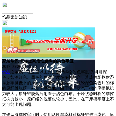
饰品家纺知识
家居常识|怎样提高活性染料的染色牢度
2017-05-26 浏览:
80
饰品
之家讯：在这里谈主要是全棉织物的色牢度!先讲讲深
色，如深红色、黑色的耐磨牢度在多数场合，造成棉织物耐湿
摩擦牢度低下的原因不是染料的脱落，而是经深色染色后的棉
的原纤维脱落，外观牢度降低。由于湿润状态下棉的摩擦抵抗
力较大，原纤维脱落后附着于沾色白布。干燥状态时棉的摩擦
抵抗力较小，原纤维的脱落也较少，因此，在干摩擦牢度上不
太可能出现问题。
在确认湿摩擦牢度时，使用活性黑染料对棉纤维进行染色、皂